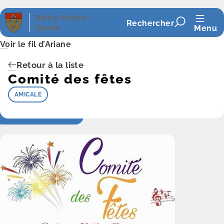
Panneau de gestion des cookies
Boiry-Notre-
Rechercher
Dame
Menu
Voir le fil d’Ariane
Retour à la liste
Comité des fêtes
AMICALE